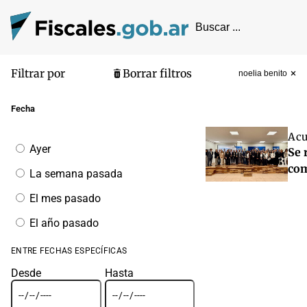
Filtrar por
Borrar filtros
noelia benito
Pantalla de
Fecha
Acu
Filtrar
Ayer
Se 
por
fecha
com
La semana pasada
El mes pasado
El año pasado
ENTRE FECHAS ESPECÍFICAS
Desde
Hasta