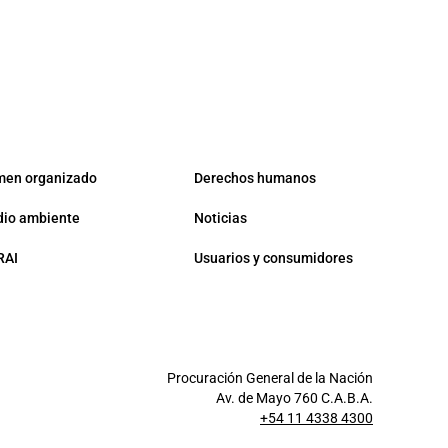
men organizado
Derechos humanos
io ambiente
Noticias
RAI
Usuarios y consumidores
Procuración General de la Nación
Av. de Mayo 760 C.A.B.A.
+54 11 4338 4300