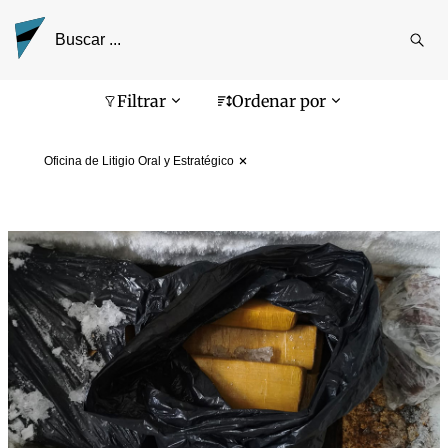
Reali
busq
Pantalla de búsqueda
Filtrar
Ordenar por
Oficina de Litigio Oral y Estratégico