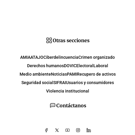
Otras secciones
AMIA
ATAJO
Ciberdelincuencia
Crimen organizado
Derechos humanos
DOVIC
Electoral
Laboral
Medio ambiente
Noticias
PAMI
Recupero de activos
Seguridad social
SIFRAI
Usuarios y consumidores
Violencia institucional
Contáctanos