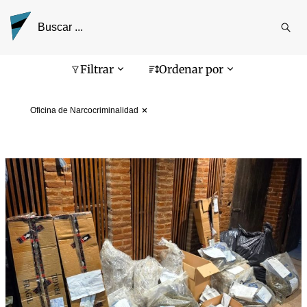
Reali
busq
Pantalla de búsqueda
Filtrar
Ordenar por
Oficina de Narcocriminalidad