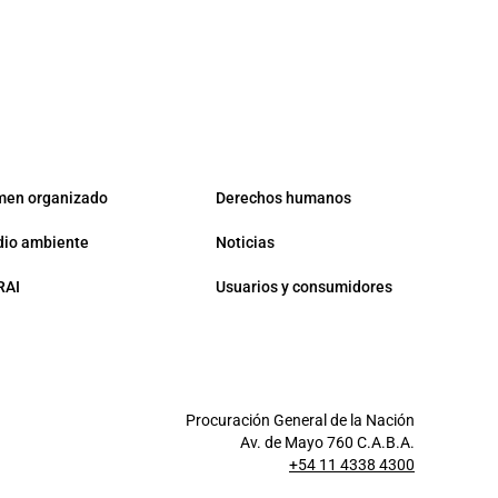
men organizado
Derechos humanos
io ambiente
Noticias
RAI
Usuarios y consumidores
Procuración General de la Nación
Av. de Mayo 760 C.A.B.A.
+54 11 4338 4300