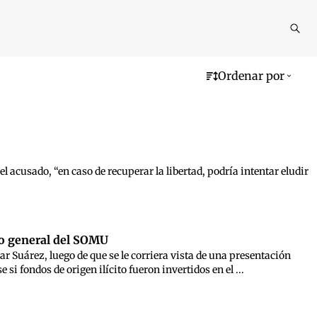
Reali
busq
Ordenar por
el acusado, “en caso de recuperar la libertad, podría intentar eludir
rio general del SOMU
 Suárez, luego de que se le corriera vista de una presentación
si fondos de origen ilícito fueron invertidos en el ...