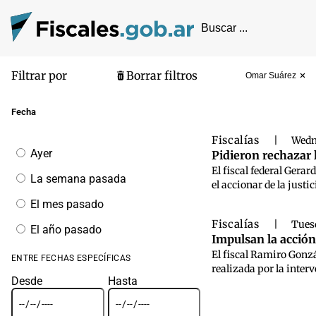
Filtrar por
Borrar filtros
Omar Suárez
Pantalla de
Fecha
Fiscalías
|
Wedn
Filtrar
Ayer
Pidieron rechazar 
por
El fiscal federal Gerar
fecha
La semana pasada
el accionar de la justi
El mes pasado
Fiscalías
|
Tues
El año pasado
Impulsan la acción
El fiscal Ramiro Gonzá
ENTRE FECHAS ESPECÍFICAS
realizada por la interv
Desde
Hasta