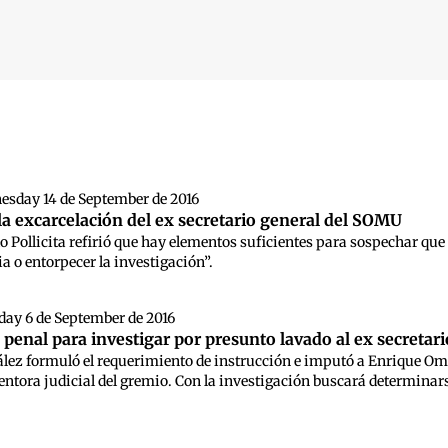
 búsqueda
esday 14 de September de 2016
la excarcelación del ex secretario general del SOMU
do Pollicita refirió que hay elementos suficientes para sospechar que 
cia o entorpecer la investigación”.
day 6 de September de 2016
 penal para investigar por presunto lavado al ex secreta
lez formuló el requerimiento de instrucción e imputó a Enrique Omar
entora judicial del gremio. Con la investigación buscará determinarse 