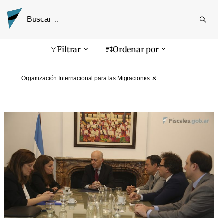
Reali
busq
Pantalla de búsqueda
Filtrar
Ordenar por
Organización Internacional para las Migraciones