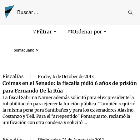
Reali
busq
Pantalla de búsqueda
Filtrar
Ordenar por
pontaquarto
Fiscalías
|
Friday 4 de October de 2013
Coimas en el Senado: la fiscalía pidió 6 años de prisión
para Fernando De la Rúa
La fiscal Sabrina Namer además solicitó para el ex presidente la
inhabilitación para ejercer la función pública. También requirió
la misma pena para Santibañes y para los ex senadores Alasino,
Costanzo y Tell. Para el "arrepentido" Pontaquarto, reclamó la
unificación con otra condena y solicitó ...
Fiscalías