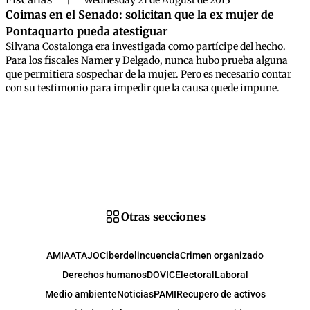
|
Wednesday 21 de August de 2013
Coimas en el Senado: solicitan que la ex mujer de
Pontaquarto pueda atestiguar
Silvana Costalonga era investigada como partícipe del hecho.
Para los fiscales Namer y Delgado, nunca hubo prueba alguna
que permitiera sospechar de la mujer. Pero es necesario contar
con su testimonio para impedir que la causa quede impune.
Otras secciones
AMIA
ATAJO
Ciberdelincuencia
Crimen organizado
Derechos humanos
DOVIC
Electoral
Laboral
Medio ambiente
Noticias
PAMI
Recupero de activos