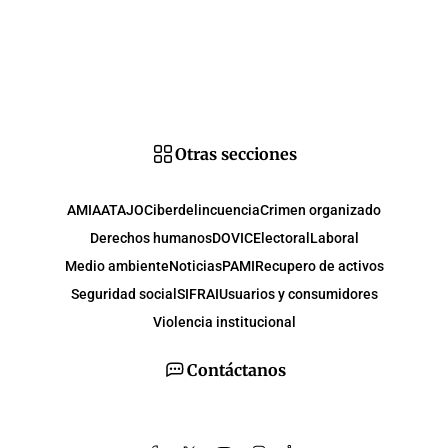
Otras secciones
AMIA
ATAJO
Ciberdelincuencia
Crimen organizado
Derechos humanos
DOVIC
Electoral
Laboral
Medio ambiente
Noticias
PAMI
Recupero de activos
Seguridad social
SIFRAI
Usuarios y consumidores
Violencia institucional
Contáctanos