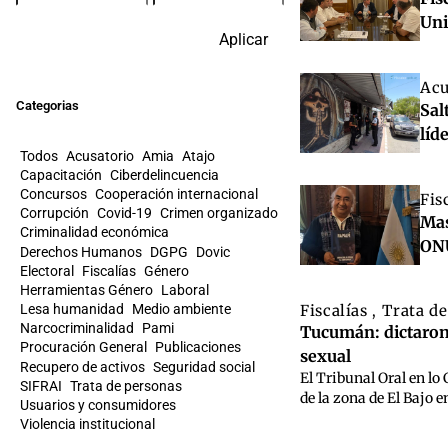
Uni
Aplicar
Acu
Categorias
Sal
líd
Todos
Acusatorio
Amia
Atajo
Capacitación
Ciberdelincuencia
Concursos
Cooperación internacional
Fis
Corrupción
Covid-19
Crimen organizado
Mas
Criminalidad económica
ON
Derechos Humanos
DGPG
Dovic
Electoral
Fiscalías
Género
Herramientas Género
Laboral
Fiscalías
Trata d
Lesa humanidad
Medio ambiente
,
Narcocriminalidad
Pami
Tucumán: dictaron 
Procuración General
Publicaciones
sexual
Recupero de activos
Seguridad social
El Tribunal Oral en lo
SIFRAI
Trata de personas
de la zona de El Bajo 
Usuarios y consumidores
Violencia institucional