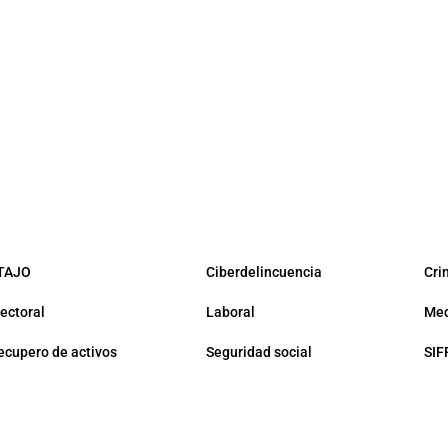
TAJO
Ciberdelincuencia
Cri
lectoral
Laboral
Med
ecupero de activos
Seguridad social
SIF