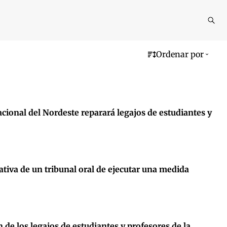
Reali
busq
Ordenar por
Nacional del Nordeste reparará legajos de estudiantes y
ativa de un tribunal oral de ejecutar una medida
 de los legajos de estudiantes y profesores de la