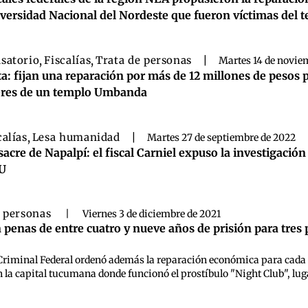
versidad Nacional del Nordeste que fueron víctimas del 
satorio
,
Fiscalías
,
Trata de personas
|
Martes 14 de novie
ta: fijan una reparación por más de 12 millones de pesos 
eres de un templo Umbanda
calías
,
Lesa humanidad
|
Martes 27 de septiembre de 2022
acre de Napalpí: el fiscal Carniel expuso la investigación
U
e personas
|
Viernes 3 de diciembre de 2021
penas de entre cuatro y nueve años de prisión para tres p
 Criminal Federal ordenó además la reparación económica para cada u
en la capital tucumana donde funcionó el prostíbulo "Night Club", lug