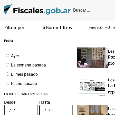
Filtrar por
Borrar filtros
reparación víctim
Pantalla de
Fecha
Les
Filtrar
Ayer
Por
por
fecha
pro
La semana pasada
El mes pasado
Les
El año pasado
La 
rep
ENTRE FECHAS ESPECÍFICAS
Desde
Hasta
Les
Fis