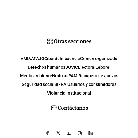
Otras secciones
AMIA
ATAJO
Ciberdelincuencia
Crimen organizado
Derechos humanos
DOVIC
Electoral
Laboral
Medio ambiente
Noticias
PAMI
Recupero de activos
Seguridad social
SIFRAI
Usuarios y consumidores
Violencia institucional
Contáctanos