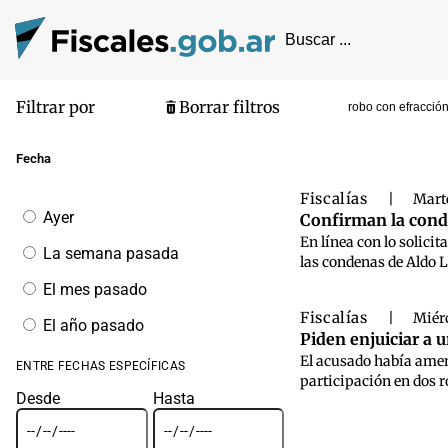
Filtrar por
Borrar filtros
robo con efracció
Pantalla de
Fecha
Fiscalías
|
Marte
Filtrar
Ayer
Confirman la cond
por
En línea con lo solici
fecha
La semana pasada
las condenas de Aldo L
El mes pasado
Fiscalías
|
Miérc
El año pasado
Piden enjuiciar a 
El acusado había amen
ENTRE FECHAS ESPECÍFICAS
participación en dos r
Desde
Hasta