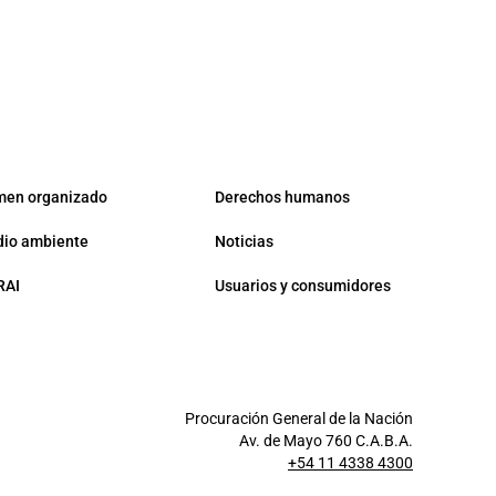
men organizado
Derechos humanos
io ambiente
Noticias
RAI
Usuarios y consumidores
Procuración General de la Nación
Av. de Mayo 760 C.A.B.A.
+54 11 4338 4300