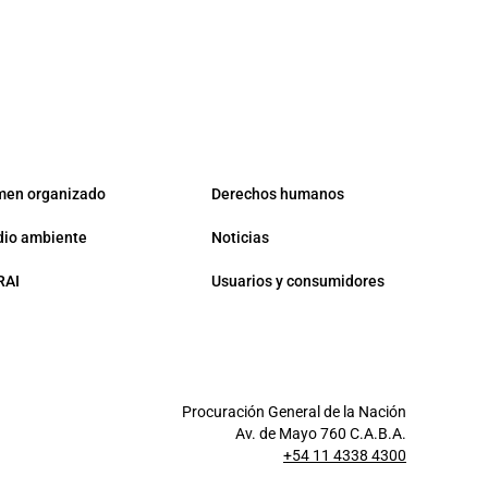
men organizado
Derechos humanos
io ambiente
Noticias
RAI
Usuarios y consumidores
Procuración General de la Nación
Av. de Mayo 760 C.A.B.A.
+54 11 4338 4300