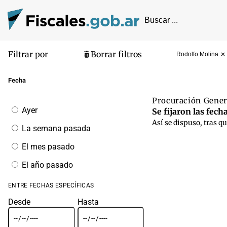
Filtrar por
Borrar filtros
Rodolfo Molina
Pantalla de
Fecha
Procuración Gene
Filtrar
Ayer
Se fijaron las fec
por
Así se dispuso, tras 
fecha
La semana pasada
El mes pasado
El año pasado
ENTRE FECHAS ESPECÍFICAS
Desde
Hasta