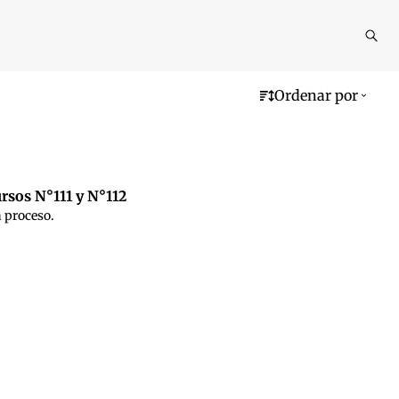
Reali
busq
Ordenar por
ursos N°111 y N°112
a proceso.