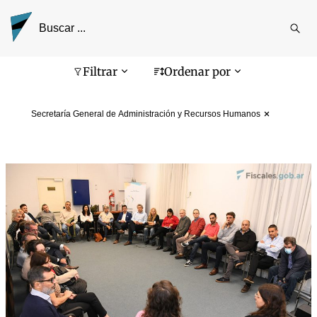
Reali
busq
Pantalla de búsqueda
Filtrar
Ordenar por
Secretaría General de Administración y Recursos Humanos