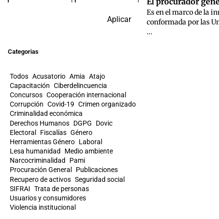
El procurador gener
Es en el marco de la i
Aplicar
conformada por las Uni
...
Categorias
Todos
Acusatorio
Amia
Atajo
Capacitación
Ciberdelincuencia
Concursos
Cooperación internacional
Corrupción
Covid-19
Crimen organizado
Criminalidad económica
Derechos Humanos
DGPG
Dovic
Electoral
Fiscalías
Género
Herramientas Género
Laboral
Lesa humanidad
Medio ambiente
Narcocriminalidad
Pami
Procuración General
Publicaciones
Recupero de activos
Seguridad social
SIFRAI
Trata de personas
Usuarios y consumidores
Violencia institucional