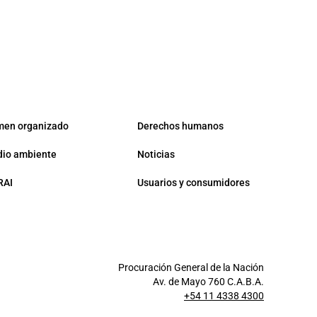
men organizado
Derechos humanos
io ambiente
Noticias
RAI
Usuarios y consumidores
Procuración General de la Nación
Av. de Mayo 760 C.A.B.A.
+54 11 4338 4300