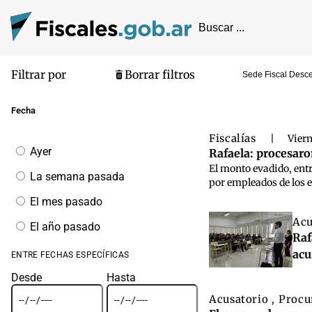
Filtrar por
Borrar filtros
Sede Fiscal Desce
Pantalla de
Fecha
Fiscalías
|
Viern
Filtrar
Ayer
Rafaela: procesaro
por
El monto evadido, ent
fecha
La semana pasada
por empleados de los e
El mes pasado
Acu
El año pasado
Raf
acu
ENTRE FECHAS ESPECÍFICAS
Desde
Hasta
Acusatorio
Procu
,