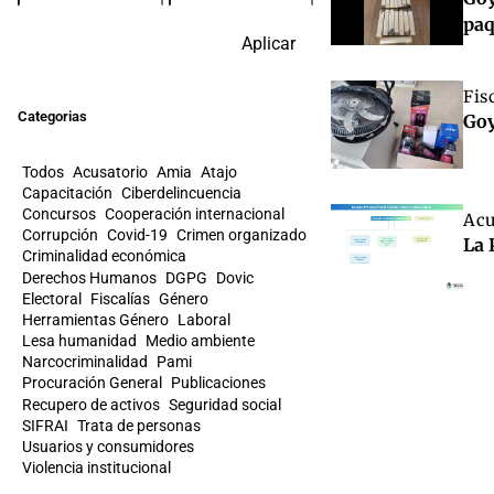
paq
Aplicar
Fis
Categorias
Goy
Todos
Acusatorio
Amia
Atajo
Capacitación
Ciberdelincuencia
Concursos
Cooperación internacional
Acu
Corrupción
Covid-19
Crimen organizado
La 
Criminalidad económica
Derechos Humanos
DGPG
Dovic
Electoral
Fiscalías
Género
Herramientas Género
Laboral
Lesa humanidad
Medio ambiente
Narcocriminalidad
Pami
Procuración General
Publicaciones
Recupero de activos
Seguridad social
SIFRAI
Trata de personas
Usuarios y consumidores
Violencia institucional