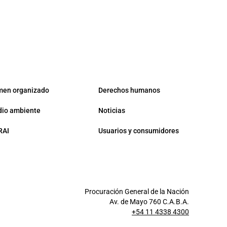
men organizado
Derechos humanos
io ambiente
Noticias
RAI
Usuarios y consumidores
Procuración General de la Nación
Av. de Mayo 760 C.A.B.A.
+54 11 4338 4300