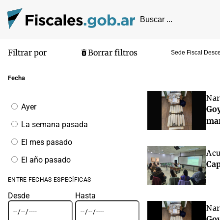
Filtrar por
Borrar filtros
Sede Fiscal Desce
Pantalla de
Fecha
Nar
Filtrar
Ayer
Goy
por
fecha
ma
La semana pasada
El mes pasado
Acu
El año pasado
Cap
ENTRE FECHAS ESPECÍFICAS
Desde
Hasta
Nar
Goy