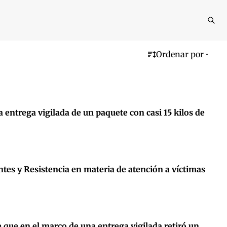
Reali
busq
Ordenar por
 entrega vigilada de un paquete con casi 15 kilos de
ntes y Resistencia en materia de atención a víctimas
 que en el marco de una entrega vigilada retiró un