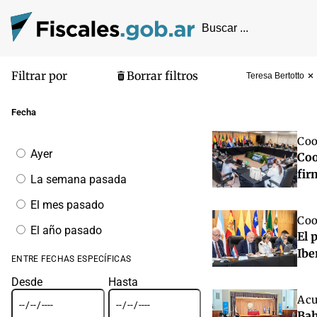
Filtrar por
Borrar filtros
Teresa Bertotto
Pantalla de
Fecha
Coo
Filtrar
Ayer
Coo
por
fecha
fir
La semana pasada
El mes pasado
Coo
El año pasado
El 
Ibe
ENTRE FECHAS ESPECÍFICAS
Desde
Hasta
Acu
Bah