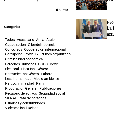
Aplicar
Pro
Categorias
La 
art
Todos
Acusatorio
Amia
Atajo
Capacitación
Ciberdelincuencia
Concursos
Cooperación internacional
Corrupción
Covid-19
Crimen organizado
Criminalidad económica
Derechos Humanos
DGPG
Dovic
Electoral
Fiscalías
Género
Herramientas Género
Laboral
Lesa humanidad
Medio ambiente
Narcocriminalidad
Pami
Procuración General
Publicaciones
Recupero de activos
Seguridad social
SIFRAI
Trata de personas
Usuarios y consumidores
Violencia institucional