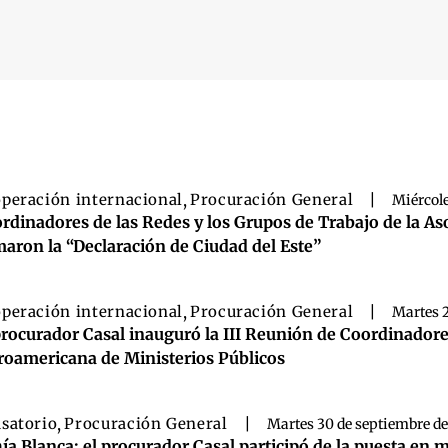
 búsqueda
peración internacional
,
Procuración General
|
Miércole
rdinadores de las Redes y los Grupos de Trabajo de la As
maron la “Declaración de Ciudad del Este”
peración internacional
,
Procuración General
|
Martes 2
procurador Casal inauguró la III Reunión de Coordinadore
roamericana de Ministerios Públicos
satorio
,
Procuración General
|
Martes 30 de septiembre de
ía Blanca: el procurador Casal participó de la puesta en 