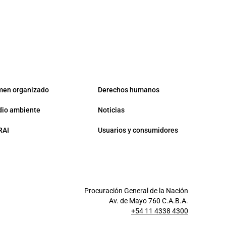
men organizado
Derechos humanos
io ambiente
Noticias
RAI
Usuarios y consumidores
Procuración General de la Nación
Av. de Mayo 760 C.A.B.A.
+54 11 4338 4300