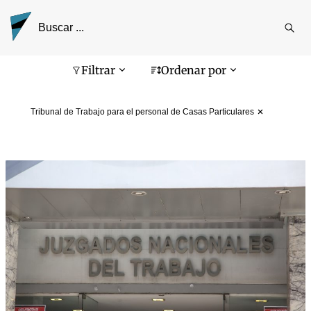
Reali
busq
Pantalla de búsqueda
Filtrar
Ordenar por
Tribunal de Trabajo para el personal de Casas Particulares