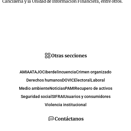
Cancillería y la Unidad de Información Financiera, entre otros.
Otras secciones
AMIA
ATAJO
Ciberdelincuencia
Crimen organizado
Derechos humanos
DOVIC
Electoral
Laboral
Medio ambiente
Noticias
PAMI
Recupero de activos
Seguridad social
SIFRAI
Usuarios y consumidores
Violencia institucional
Contáctanos