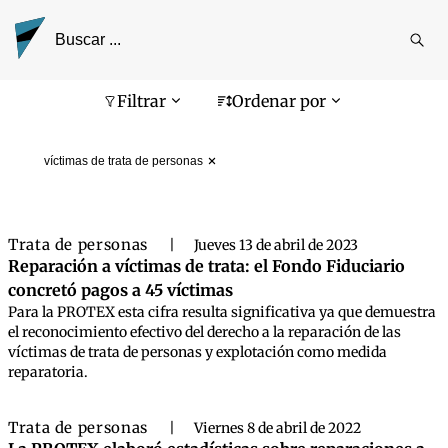
Reali
busq
Pantalla de búsqueda
Filtrar
Ordenar por
víctimas de trata de personas
Trata de personas
|
Jueves 13 de abril de 2023
Reparación a víctimas de trata: el Fondo Fiduciario
concretó pagos a 45 víctimas
Para la PROTEX esta cifra resulta significativa ya que demuestra
el reconocimiento efectivo del derecho a la reparación de las
víctimas de trata de personas y explotación como medida
reparatoria.
Trata de personas
|
Viernes 8 de abril de 2022