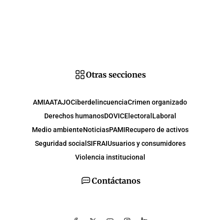
Otras secciones
AMIA
ATAJO
Ciberdelincuencia
Crimen organizado
Derechos humanos
DOVIC
Electoral
Laboral
Medio ambiente
Noticias
PAMI
Recupero de activos
Seguridad social
SIFRAI
Usuarios y consumidores
Violencia institucional
Contáctanos