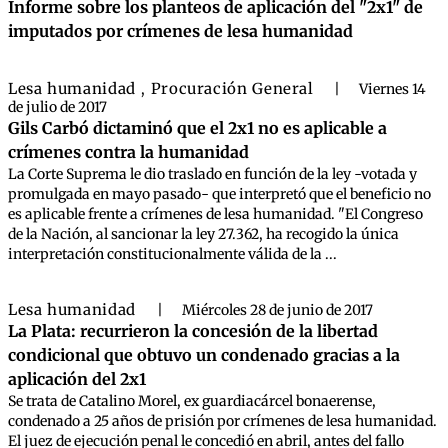
Informe sobre los planteos de aplicación del "2x1" de
imputados por crímenes de lesa humanidad
Lesa humanidad
Procuración General
,
|
Viernes 14
de julio de 2017
Gils Carbó dictaminó que el 2x1 no es aplicable a
crímenes contra la humanidad
La Corte Suprema le dio traslado en función de la ley -votada y
promulgada en mayo pasado- que interpretó que el beneficio no
es aplicable frente a crímenes de lesa humanidad. "El Congreso
de la Nación, al sancionar la ley 27.362, ha recogido la única
interpretación constitucionalmente válida de la ...
Lesa humanidad
|
Miércoles 28 de junio de 2017
La Plata: recurrieron la concesión de la libertad
condicional que obtuvo un condenado gracias a la
aplicación del 2x1
Se trata de Catalino Morel, ex guardiacárcel bonaerense,
condenado a 25 años de prisión por crímenes de lesa humanidad.
El juez de ejecución penal le concedió en abril, antes del fallo