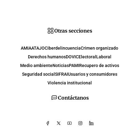
Otras secciones
AMIA
ATAJO
Ciberdelincuencia
Crimen organizado
Derechos humanos
DOVIC
Electoral
Laboral
Medio ambiente
Noticias
PAMI
Recupero de activos
Seguridad social
SIFRAI
Usuarios y consumidores
Violencia institucional
Contáctanos