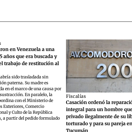
s
aron en Venezuela a una
 5 años que era buscada y
l trabajo de restitución al
abría sido trasladada sin
ión paterna. Su madre es
da en el marco de una causa por
sustracción. En paralelo, la
Fiscalías
coordina con el Ministerio de
Casación ordenó la reparaci
s Exteriores, Comercio
integral para un hombre que
onal y Culto de la República
privado ilegalmente de su li
, a partir del pedido formulado
torturado y para su pareja e
Tucumán