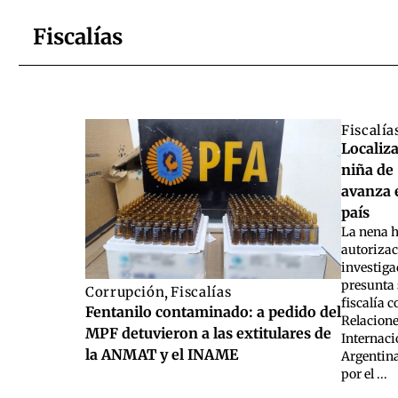
Fiscalías
Fiscalía
Localiz
niña de
avanza e
país
La nena h
autorizac
investiga
presunta 
Corrupción
,
Fiscalías
fiscalía 
Fentanilo contaminado: a pedido del
Relacione
MPF detuvieron a las extitulares de
Internaci
la ANMAT y el INAME
Argentina
por el ...