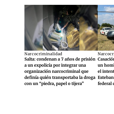
Narcocriminalidad
Narcocr
Salta: condenan a 7 años de prisión
Casación
a un expolicía por integrar una
un homb
organización narcocriminal que
el inten
definía quién transportaba la droga
Esteban 
con un “piedra, papel o tijera”
federal 