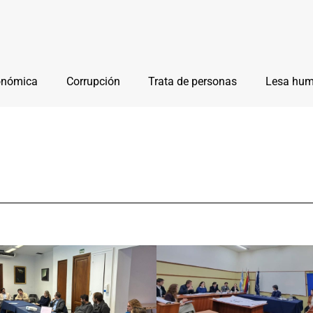
onómica
Corrupción
Trata de personas
Lesa hu