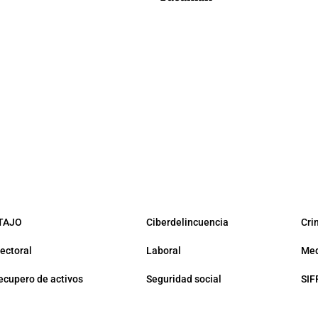
TAJO
Ciberdelincuencia
Cri
lectoral
Laboral
Med
ecupero de activos
Seguridad social
SIF