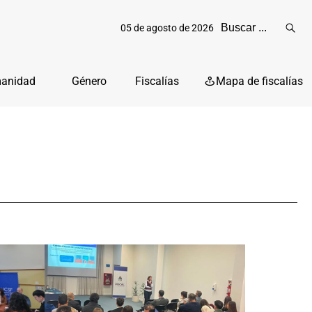
05 de agosto de 2026
Reali
busq
manidad
Género
Fiscalías
Mapa de fiscalías