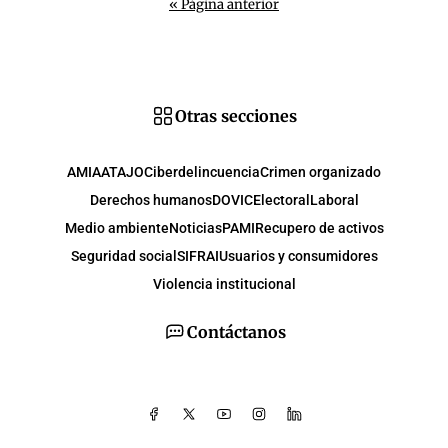
« Página anterior
Otras secciones
AMIA
ATAJO
Ciberdelincuencia
Crimen organizado
Derechos humanos
DOVIC
Electoral
Laboral
Medio ambiente
Noticias
PAMI
Recupero de activos
Seguridad social
SIFRAI
Usuarios y consumidores
Violencia institucional
Contáctanos