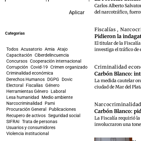
Carlos Alberto Salvato
del narcotráfico, fuer
Aplicar
Fiscalías
Narcocr
,
Categorias
Pidieron la indaga
El titular de la Fisca
Todos
Acusatorio
Amia
Atajo
investiga el tráfico d
Capacitación
Ciberdelincuencia
Concursos
Cooperación internacional
Criminalidad eco
Corrupción
Covid-19
Crimen organizado
Carbón Blanco: int
Criminalidad económica
Derechos Humanos
DGPG
Dovic
La medida cautelar ord
Electoral
Fiscalías
Género
ciudad de Mar del Plat
Herramientas Género
Laboral
Lesa humanidad
Medio ambiente
Narcocriminalidad
Pami
Narcocriminalida
Procuración General
Publicaciones
Carbón Blanco: pid
Recupero de activos
Seguridad social
La Fiscalía requirió l
SIFRAI
Trata de personas
involucraron una tonel
Usuarios y consumidores
Violencia institucional