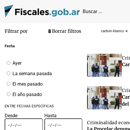
Filtrar por
Borrar filtros
carbon-blanco
Pantalla de
Fecha
Cri
Filtrar
Ayer
Car
por
fecha
La semana pasada
El mes pasado
Cri
El año pasado
Car
del
ENTRE FECHAS ESPECÍFICAS
Desde
Hasta
Criminalidad eco
La Procelac denunc