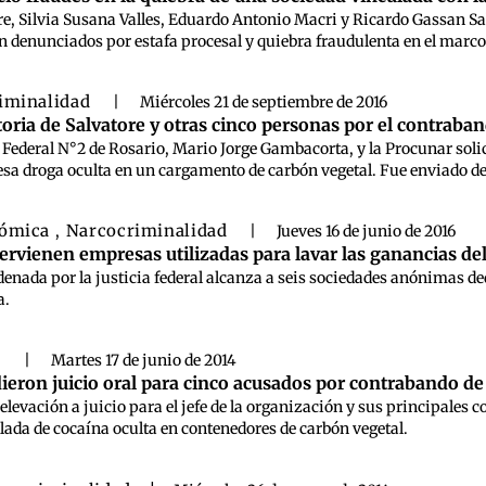
re, Silvia Susana Valles, Eduardo Antonio Macri y Ricardo Gassan S
on denunciados por estafa procesal y quiebra fraudulenta en el marco 
iminalidad
|
Miércoles 21 de septiembre de 2016
toria de Salvatore y otras cinco personas por el contraba
lía Federal N°2 de Rosario, Mario Jorge Gambacorta, y la Procunar soli
e esa droga oculta en un cargamento de carbón vegetal. Fue enviado des
nómica
Narcocriminalidad
,
|
Jueves 16 de junio de 2016
ervienen empresas utilizadas para lavar las ganancias del
enada por la justicia federal alcanza a seis sociedades anónimas d
a.
d
|
Martes 17 de junio de 2014
ieron juicio oral para cinco acusados por contrabando de
a elevación a juicio para el jefe de la organización y sus principale
ada de cocaína oculta en contenedores de carbón vegetal.