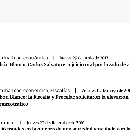
 búsqueda
minalidad económica
|
Jueves 29 de junio de 2017
bón Blanco: Carlos Salvatore, a juicio oral por lavado de 
minalidad económica
,
Fiscalías
|
Viernes 12 de mayo de 20
bón Blanco: la Fiscalía y Procelac solicitaron la elevación
 narcotráfico
nómica
|
Jueves 22 de diciembre de 2016
ió fraudes en la quiebra de una sociedad vinculada con l