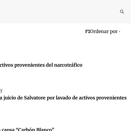
Reali
busq
Ordenar por
activos provenientes del narcotráfico
17
 a juicio de Salvatore por lavado de activos provenientes
a causa “Carbón Blanco”