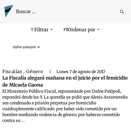
Reali
busq
Pantalla de búsqueda
Filtrar
Ordenar por
dafne-palopoli
Fiscalías
Género
,
|
Lunes 7 de agosto de 2017
La Fiscalía alegará mañana en el juicio por el femicidio
de Micaela Gaona
El Ministerio Público Fiscal, representado por Dafne Palópoli,
expondrá desde las 9. La querella ya pidió que Alexis Arzamendia
sea condenado a prisión perpetua por homicidio
cuádruplemente calificado: por haber sido cometido por un
hombre mediando violencia de género; por haberse cometido
contra su ...