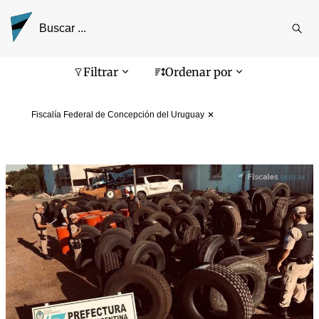
Reali
busq
Pantalla de búsqueda
Filtrar
Ordenar por
Fiscalía Federal de Concepción del Uruguay