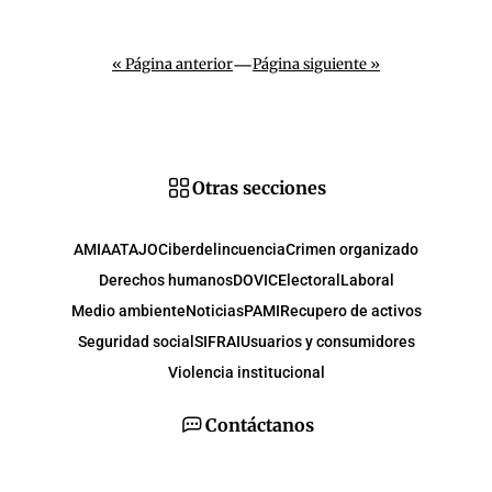
—
« Página anterior
Página siguiente »
Otras secciones
AMIA
ATAJO
Ciberdelincuencia
Crimen organizado
Derechos humanos
DOVIC
Electoral
Laboral
Medio ambiente
Noticias
PAMI
Recupero de activos
Seguridad social
SIFRAI
Usuarios y consumidores
Violencia institucional
Contáctanos