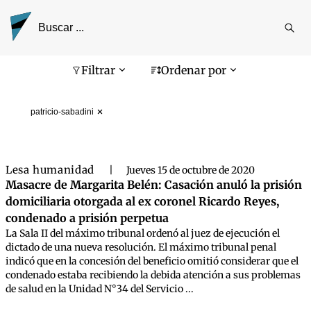
Reali
busq
Pantalla de búsqueda
Filtrar
Ordenar por
patricio-sabadini
Lesa humanidad
|
Jueves 15 de octubre de 2020
Masacre de Margarita Belén: Casación anuló la prisión
domiciliaria otorgada al ex coronel Ricardo Reyes,
condenado a prisión perpetua
La Sala II del máximo tribunal ordenó al juez de ejecución el
dictado de una nueva resolución. El máximo tribunal penal
indicó que en la concesión del beneficio omitió considerar que el
condenado estaba recibiendo la debida atención a sus problemas
de salud en la Unidad N°34 del Servicio ...