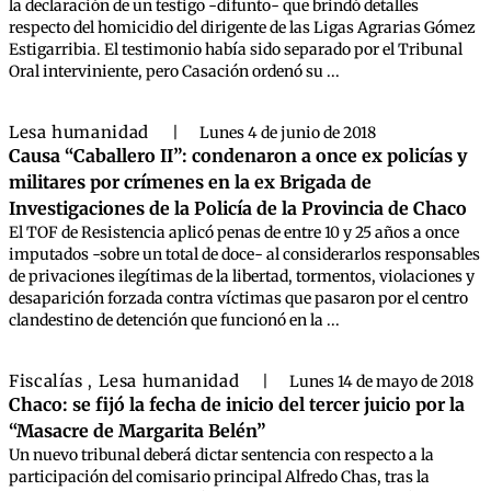
la declaración de un testigo -difunto- que brindó detalles
respecto del homicidio del dirigente de las Ligas Agrarias Gómez
Estigarribia. El testimonio había sido separado por el Tribunal
Oral interviniente, pero Casación ordenó su ...
Lesa humanidad
|
Lunes 4 de junio de 2018
Causa “Caballero II”: condenaron a once ex policías y
militares por crímenes en la ex Brigada de
Investigaciones de la Policía de la Provincia de Chaco
El TOF de Resistencia aplicó penas de entre 10 y 25 años a once
imputados -sobre un total de doce- al considerarlos responsables
de privaciones ilegítimas de la libertad, tormentos, violaciones y
desaparición forzada contra víctimas que pasaron por el centro
clandestino de detención que funcionó en la ...
Fiscalías
Lesa humanidad
,
|
Lunes 14 de mayo de 2018
Chaco: se fijó la fecha de inicio del tercer juicio por la
“Masacre de Margarita Belén”
Un nuevo tribunal deberá dictar sentencia con respecto a la
participación del comisario principal Alfredo Chas, tras la