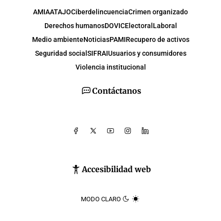
AMIA
ATAJO
Ciberdelincuencia
Crimen organizado
Derechos humanos
DOVIC
Electoral
Laboral
Medio ambiente
Noticias
PAMI
Recupero de activos
Seguridad social
SIFRAI
Usuarios y consumidores
Violencia institucional
Contáctanos
Accesibilidad web
MODO CLARO