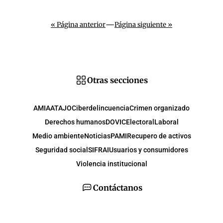
—
« Página anterior
Página siguiente »
Otras secciones
AMIA
ATAJO
Ciberdelincuencia
Crimen organizado
Derechos humanos
DOVIC
Electoral
Laboral
Medio ambiente
Noticias
PAMI
Recupero de activos
Seguridad social
SIFRAI
Usuarios y consumidores
Violencia institucional
Contáctanos