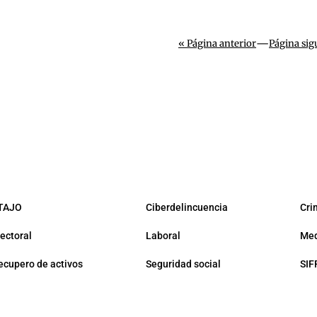
—
« Página anterior
Página sig
TAJO
Ciberdelincuencia
Cri
lectoral
Laboral
Med
ecupero de activos
Seguridad social
SIF