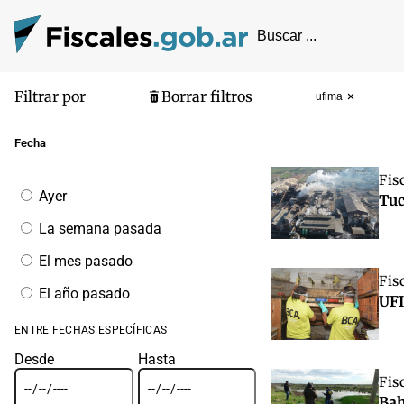
Filtrar por
Borrar filtros
ufima
Pantalla de
Fecha
Fis
Filtrar
Ayer
Tuc
por
fecha
La semana pasada
El mes pasado
Fis
El año pasado
UFI
ENTRE FECHAS ESPECÍFICAS
Desde
Hasta
Fis
Bah