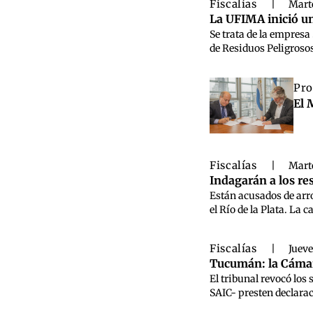
Fiscalías
|
Marte
La UFIMA inició un
Se trata de la empresa
de Residuos Peligroso
Pro
El 
Fiscalías
|
Marte
Indagarán a los re
Están acusados de arro
el Río de la Plata. La 
Fiscalías
|
Jueve
Tucumán: la Cámar
El tribunal revocó los
SAIC- presten declarac