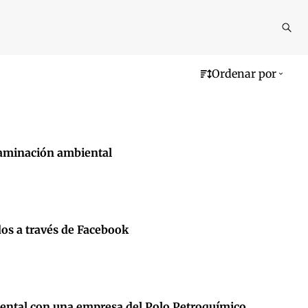
Reali
busq
Ordenar por
taminación ambiental
dos a través de Facebook
biental con una empresa del Polo Petroquímico