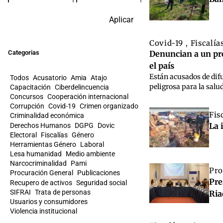
Aplicar
Covid-19
Fiscalía
,
Categorias
Denuncian a un pre
el país
Están acusados de dif
Todos
Acusatorio
Amia
Atajo
peligrosa para la sal
Capacitación
Ciberdelincuencia
Concursos
Cooperación internacional
Corrupción
Covid-19
Crimen organizado
Fis
Criminalidad económica
La 
Derechos Humanos
DGPG
Dovic
Electoral
Fiscalías
Género
Herramientas Género
Laboral
Lesa humanidad
Medio ambiente
Narcocriminalidad
Pami
Pro
Procuración General
Publicaciones
Pre
Recupero de activos
Seguridad social
SIFRAI
Trata de personas
Ria
Usuarios y consumidores
Violencia institucional