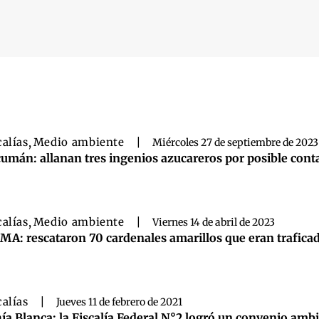
 búsqueda
calías
,
Medio ambiente
|
Miércoles 27 de septiembre de 2023
umán: allanan tres ingenios azucareros por posible con
calías
,
Medio ambiente
|
Viernes 14 de abril de 2023
MA: rescataron 70 cardenales amarillos que eran trafica
calías
|
Jueves 11 de febrero de 2021
ía Blanca: la Fiscalía Federal N°2 logró un convenio am