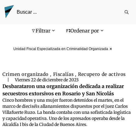
Reali
busq
Pantalla de búsqueda
Filtrar
Ordenar por
Unidad Fiscal Especializada en Criminalidad Organizada
Crimen organizado
Fiscalías
Recupero de activos
,
,
|
Viernes 22 de diciembre de 2023
Desbarataron una organización dedicada a realizar
secuestros extorsivos en Rosario y San Nicolás
Cinco hombres y una mujer fueron detenidos el martes, en el
marco de dieciséis allanamientos dispuestos por el juez Carlos
Villafuerte Ruzo. La banda contaba con una sofisticada logística
y capacidad operativa. Uno de los apresados operaba desde la
Alcaldía I bis de la Ciudad de Buenos Aires.