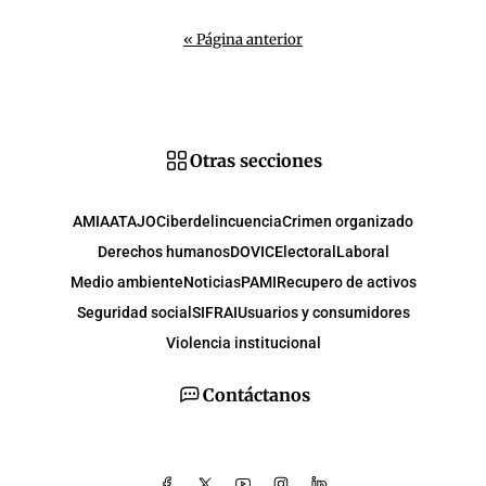
« Página anterior
Otras secciones
AMIA
ATAJO
Ciberdelincuencia
Crimen organizado
Derechos humanos
DOVIC
Electoral
Laboral
Medio ambiente
Noticias
PAMI
Recupero de activos
Seguridad social
SIFRAI
Usuarios y consumidores
Violencia institucional
Contáctanos