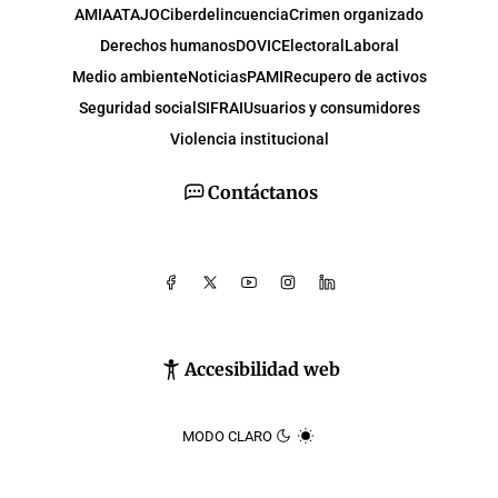
AMIA
ATAJO
Ciberdelincuencia
Crimen organizado
Derechos humanos
DOVIC
Electoral
Laboral
Medio ambiente
Noticias
PAMI
Recupero de activos
Seguridad social
SIFRAI
Usuarios y consumidores
Violencia institucional
Contáctanos
Accesibilidad web
MODO CLARO