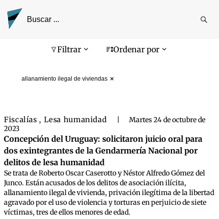
Reali
busq
Pantalla de búsqueda
Filtrar
Ordenar por
allanamiento ilegal de viviendas
Fiscalías
Lesa humanidad
,
|
Martes 24 de octubre de
2023
Concepción del Uruguay: solicitaron juicio oral para
dos exintegrantes de la Gendarmería Nacional por
delitos de lesa humanidad
Se trata de Roberto Oscar Caserotto y Néstor Alfredo Gómez del
Junco. Están acusados de los delitos de asociación ilícita,
allanamiento ilegal de vivienda, privación ilegítima de la libertad
agravado por el uso de violencia y torturas en perjuicio de siete
víctimas, tres de ellos menores de edad.