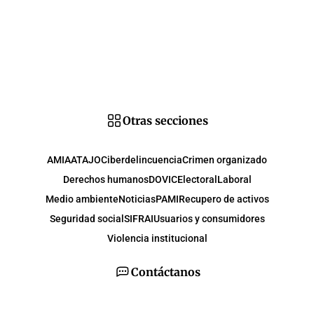
Otras secciones
AMIA
ATAJO
Ciberdelincuencia
Crimen organizado
Derechos humanos
DOVIC
Electoral
Laboral
Medio ambiente
Noticias
PAMI
Recupero de activos
Seguridad social
SIFRAI
Usuarios y consumidores
Violencia institucional
Contáctanos