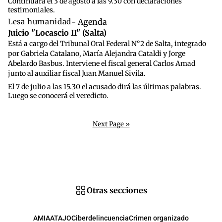
Continuará el 3 de agosto a las 9.30 con declaraciones
testimoniales.
Lesa humanidad
- Agenda
Juicio "Locascio II" (Salta)
Está a cargo del Tribunal Oral Federal N°2 de Salta, integrado
por Gabriela Catalano, María Alejandra Cataldi y Jorge
Abelardo Basbus. Interviene el fiscal general Carlos Amad
junto al auxiliar fiscal Juan Manuel Sivila.
El 7 de julio a las 15.30 el acusado dirá las últimas palabras.
Luego se conocerá el veredicto.
Next Page »
Otras secciones
AMIA
ATAJO
Ciberdelincuencia
Crimen organizado