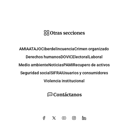
Otras secciones
AMIA
ATAJO
Ciberdelincuencia
Crimen organizado
Derechos humanos
DOVIC
Electoral
Laboral
Medio ambiente
Noticias
PAMI
Recupero de activos
Seguridad social
SIFRAI
Usuarios y consumidores
Violencia institucional
Contáctanos