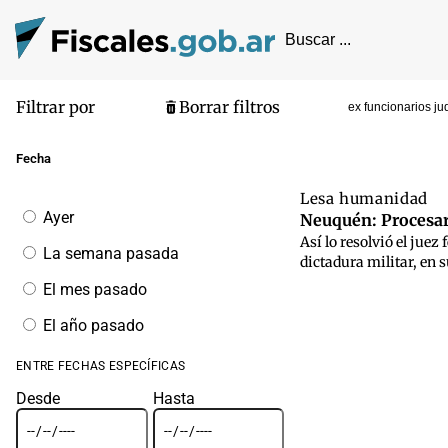
Filtrar por
Borrar filtros
ex funcionarios ju
Pantalla de
Fecha
Lesa humanidad
Filtrar
Ayer
Neuquén: Procesaro
por
Así lo resolvió el jue
fecha
La semana pasada
dictadura militar, en 
El mes pasado
El año pasado
ENTRE FECHAS ESPECÍFICAS
Desde
Hasta