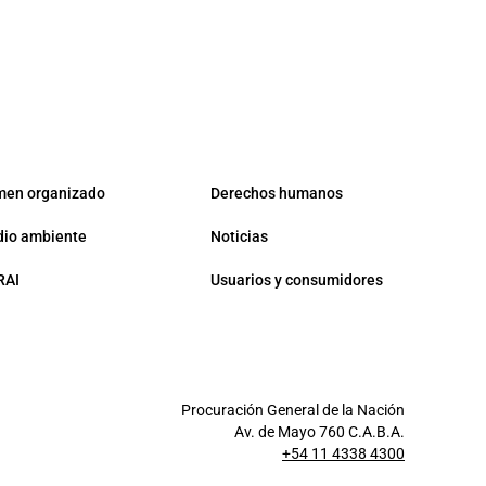
men organizado
Derechos humanos
io ambiente
Noticias
RAI
Usuarios y consumidores
Procuración General de la Nación
Av. de Mayo 760 C.A.B.A.
+54 11 4338 4300