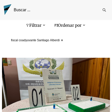
Reali
busq
Pantalla de búsqueda
Filtrar
Ordenar por
fiscal coadyuvante Santiago Alberdi