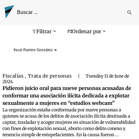
Reali
busq
Pantalla de búsqueda
Filtrar
Ordenar por
fiscal Ramiro González
Fiscalías
Trata de personas
,
|
Tuesday 11 de June de
2024
Pidieron juicio oral para nueve personas acusadas de
conformar una asociación ilícita dedicada a explotar
sexualmente a mujeres en “estudios webcam”
La organización estaba conformada por nueve personas a
quienes se acusa de los delitos de asociación ilícita destinada a
captar, trasladar y acoger mujeres en situación de vulnerabilidad
con fines de explotación sexual, aborto como delito conexo y
tenencia simple de estupefacientes. En la causa fueron ...