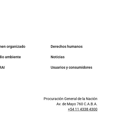
men organizado
Derechos humanos
io ambiente
Noticias
RAI
Usuarios y consumidores
Procuración General de la Nación
Av. de Mayo 760 C.A.B.A.
+54 11 4338 4300