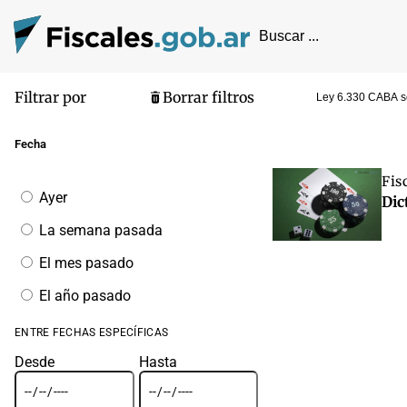
Filtrar por
Borrar filtros
Ley 6.330 CABA so
Pantalla de
Fecha
Fis
Filtrar
Ayer
Dic
por
fecha
La semana pasada
El mes pasado
El año pasado
ENTRE FECHAS ESPECÍFICAS
Desde
Hasta