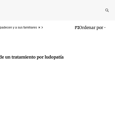
Reali
busq
Ordenar por
padecen y a sus familiares
de un tratamiento por ludopatía