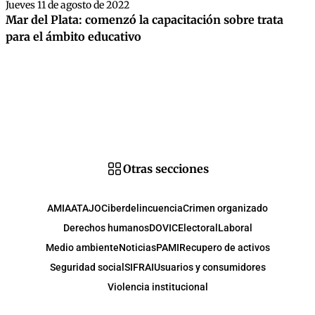
Jueves 11 de agosto de 2022
Mar del Plata: comenzó la capacitación sobre trata
para el ámbito educativo
Otras secciones
AMIA
ATAJO
Ciberdelincuencia
Crimen organizado
Derechos humanos
DOVIC
Electoral
Laboral
Medio ambiente
Noticias
PAMI
Recupero de activos
Seguridad social
SIFRAI
Usuarios y consumidores
Violencia institucional