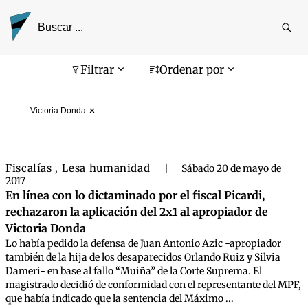
Reali
busq
Pantalla de búsqueda
Filtrar
Ordenar por
Victoria Donda
Fiscalías
Lesa humanidad
,
|
Sábado 20 de mayo de
2017
En línea con lo dictaminado por el fiscal Picardi,
rechazaron la aplicación del 2x1 al apropiador de
Victoria Donda
Lo había pedido la defensa de Juan Antonio Azic -apropiador
también de la hija de los desaparecidos Orlando Ruiz y Silvia
Dameri- en base al fallo “Muiña” de la Corte Suprema. El
magistrado decidió de conformidad con el representante del MPF,
que había indicado que la sentencia del Máximo ...