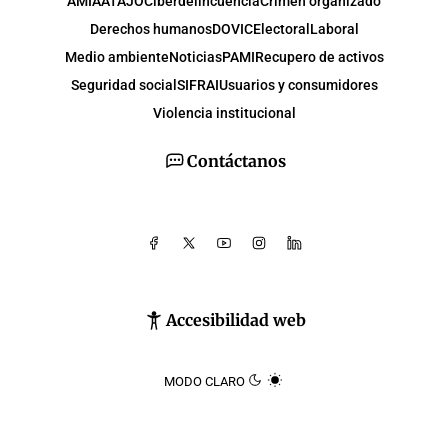
AMIA
ATAJO
Ciberdelincuencia
Crimen organizado
Derechos humanos
DOVIC
Electoral
Laboral
Medio ambiente
Noticias
PAMI
Recupero de activos
Seguridad social
SIFRAI
Usuarios y consumidores
Violencia institucional
Contáctanos
Accesibilidad web
MODO CLARO