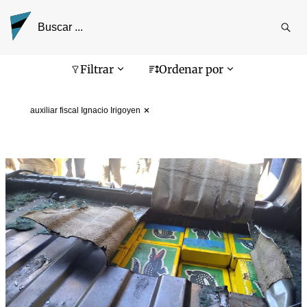
Reali
busq
Pantalla de búsqueda
Filtrar
Ordenar por
auxiliar fiscal Ignacio Irigoyen