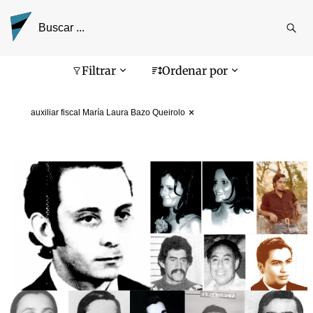
Reali
busq
Pantalla de búsqueda
Filtrar
Ordenar por
auxiliar fiscal María Laura Bazo Queirolo