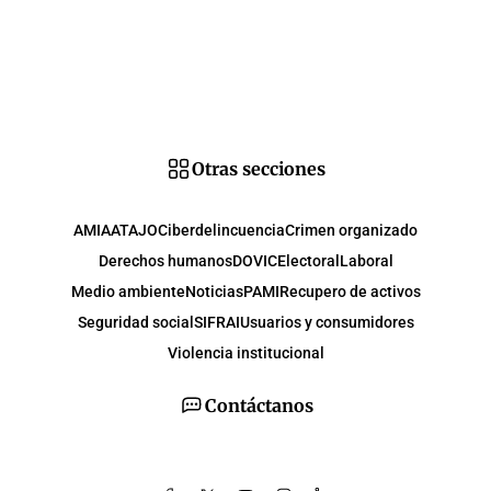
Otras secciones
AMIA
ATAJO
Ciberdelincuencia
Crimen organizado
Derechos humanos
DOVIC
Electoral
Laboral
Medio ambiente
Noticias
PAMI
Recupero de activos
Seguridad social
SIFRAI
Usuarios y consumidores
Violencia institucional
Contáctanos