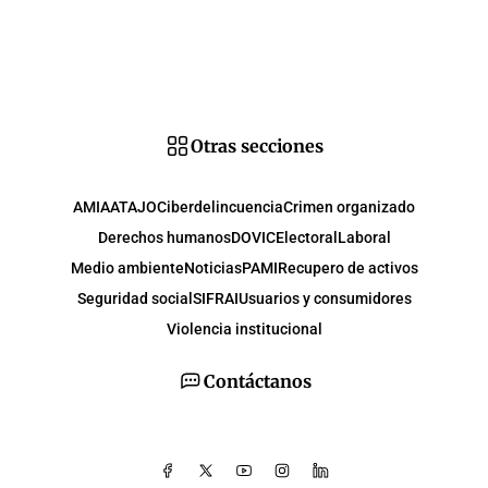
Otras secciones
AMIA
ATAJO
Ciberdelincuencia
Crimen organizado
Derechos humanos
DOVIC
Electoral
Laboral
Medio ambiente
Noticias
PAMI
Recupero de activos
Seguridad social
SIFRAI
Usuarios y consumidores
Violencia institucional
Contáctanos