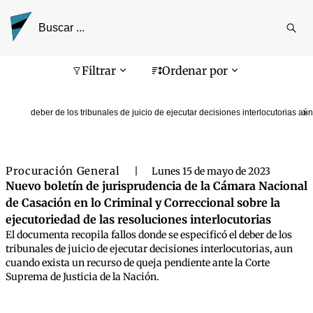
Reali
busq
Pantalla de búsqueda
Filtrar
Ordenar por
deber de los tribunales de juicio de ejecutar decisiones interlocutorias a
Procuración General
|
Lunes 15 de mayo de 2023
Nuevo boletín de jurisprudencia de la Cámara Nacional
de Casación en lo Criminal y Correccional sobre la
ejecutoriedad de las resoluciones interlocutorias
El documenta recopila fallos donde se especificó el deber de los
tribunales de juicio de ejecutar decisiones interlocutorias, aun
cuando exista un recurso de queja pendiente ante la Corte
Suprema de Justicia de la Nación.