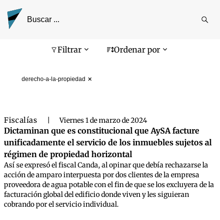
Reali
busq
Pantalla de búsqueda
Filtrar
Ordenar por
derecho-a-la-propiedad
Fiscalías
|
Viernes 1 de marzo de 2024
Dictaminan que es constitucional que AySA facture
unificadamente el servicio de los inmuebles sujetos al
régimen de propiedad horizontal
Así se expresó el fiscal Canda, al opinar que debía rechazarse la
acción de amparo interpuesta por dos clientes de la empresa
proveedora de agua potable con el fin de que se los excluyera de la
facturación global del edificio donde viven y les siguieran
cobrando por el servicio individual.