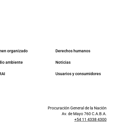
men organizado
Derechos humanos
io ambiente
Noticias
RAI
Usuarios y consumidores
Procuración General de la Nación
Av. de Mayo 760 C.A.B.A.
+54 11 4338 4300