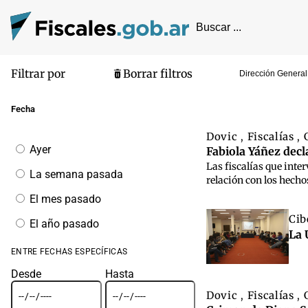
Filtrar por
Borrar filtros
Dirección General
Pantalla de
Fecha
Dovic
Fiscalías
,
,
Filtrar
Ayer
Fabiola Yáñez decla
por
Las fiscalías que inte
fecha
La semana pasada
relación con los hecho
El mes pasado
Cib
El año pasado
La 
ENTRE FECHAS ESPECÍFICAS
Desde
Hasta
Dovic
Fiscalías
,
,