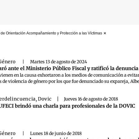
 de Orientación Acompañamiento y Protección a las Víctimas
 búsqueda
Género
|
Martes 13 de agosto de 2024
ró ante el Ministerio Público Fiscal y ratificó la denunci
rvienen en la causa exhortaron a los medios de comunicación a evitar
s de violencia de género por los que fue denunciado su expareja, Alb
erdelincuencia
,
Dovic
|
Jueves 16 de agosto de 2018
UFECI brindó una charla para profesionales de la DOVIC
Género
|
Lunes 18 de junio de 2018