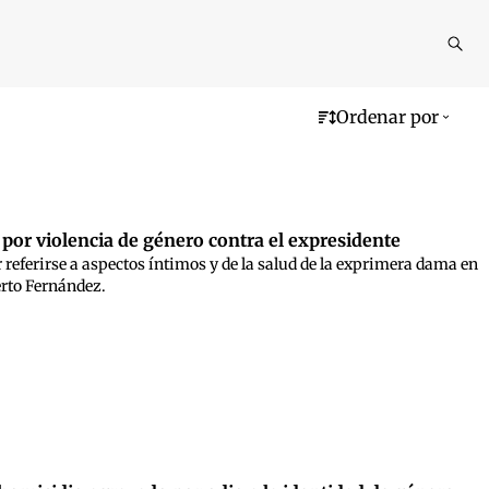
Reali
busq
Ordenar por
a por violencia de género contra el expresidente
 referirse a aspectos íntimos y de la salud de la exprimera dama en
erto Fernández.