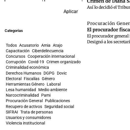
Crimen de Diana S
Así lo decidió el Trib
Aplicar
Procuración Gene
El procurador fisca
Categorias
El procurador general 
Designó a los secretar
Todos
Acusatorio
Amia
Atajo
Capacitación
Ciberdelincuencia
Concursos
Cooperación internacional
Corrupción
Covid-19
Crimen organizado
Criminalidad económica
Derechos Humanos
DGPG
Dovic
Electoral
Fiscalías
Género
Herramientas Género
Laboral
Lesa humanidad
Medio ambiente
Narcocriminalidad
Pami
Procuración General
Publicaciones
Recupero de activos
Seguridad social
SIFRAI
Trata de personas
Usuarios y consumidores
Violencia institucional