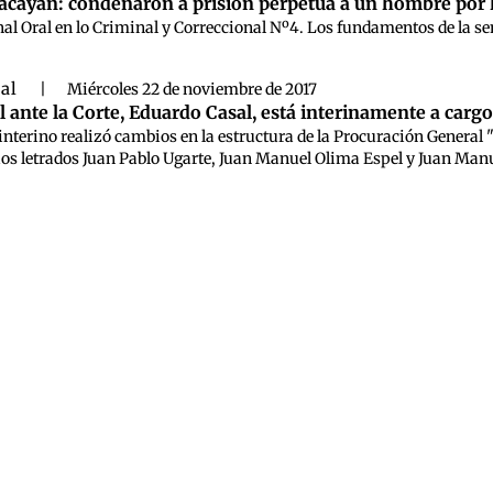
acayán: condenaron a prisión perpetua a un hombre por h
unal Oral en lo Criminal y Correccional Nº4. Los fundamentos de la se
ral
|
Miércoles 22 de noviembre de 2017
l ante la Corte, Eduardo Casal, está interinamente a cargo
interino realizó cambios en la estructura de la Procuración General "
ios letrados Juan Pablo Ugarte, Juan Manuel Olima Espel y Juan Manue