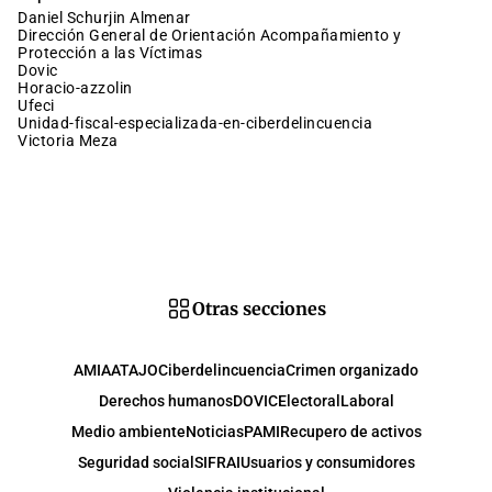
Daniel Schurjin Almenar
Dirección General de Orientación Acompañamiento y
Protección a las Víctimas
dovic
horacio-azzolin
ufeci
unidad-fiscal-especializada-en-ciberdelincuencia
Victoria Meza
Otras secciones
AMIA
ATAJO
Ciberdelincuencia
Crimen organizado
Derechos humanos
DOVIC
Electoral
Laboral
Medio ambiente
Noticias
PAMI
Recupero de activos
Seguridad social
SIFRAI
Usuarios y consumidores