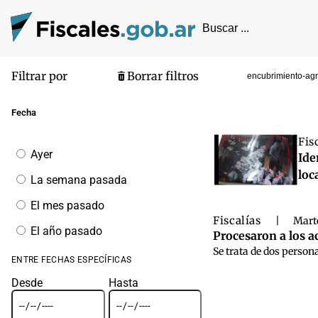
Filtrar por
Borrar filtros
encubrimiento-ag
Pantalla de
Fecha
Fis
Filtrar
Ayer
Ide
por
fecha
loc
La semana pasada
El mes pasado
Fiscalías
|
Marte
El año pasado
Procesaron a los ac
Se trata de dos person
ENTRE FECHAS ESPECÍFICAS
Desde
Hasta