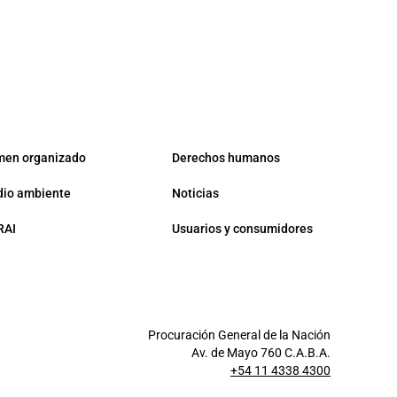
men organizado
Derechos humanos
io ambiente
Noticias
RAI
Usuarios y consumidores
Procuración General de la Nación
Av. de Mayo 760 C.A.B.A.
+54 11 4338 4300