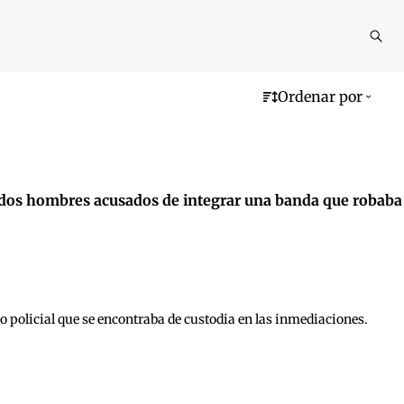
Reali
busq
Ordenar por
ara dos hombres acusados de integrar una banda que robaba
vo policial que se encontraba de custodia en las inmediaciones.