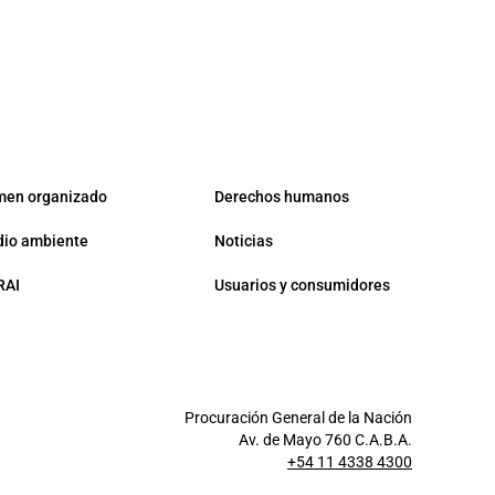
men organizado
Derechos humanos
io ambiente
Noticias
RAI
Usuarios y consumidores
Procuración General de la Nación
Av. de Mayo 760 C.A.B.A.
+54 11 4338 4300