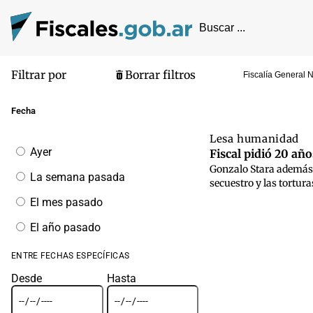
Filtrar por
Borrar filtros
Fiscalía General 
Pantalla de
Fecha
Lesa humanidad
Filtrar
Ayer
Fiscal pidió 20 año
por
Gonzalo Stara además 
fecha
La semana pasada
secuestro y las tortur
El mes pasado
El año pasado
ENTRE FECHAS ESPECÍFICAS
Desde
Hasta