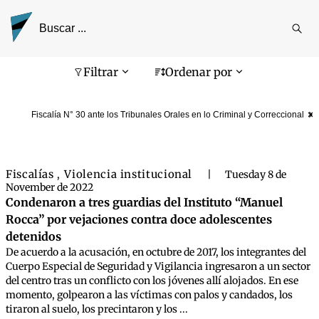
Reali
busq
Pantalla de búsqueda
Filtrar
Ordenar por
Fiscalía N° 30 ante los Tribunales Orales en lo Criminal y Correccional
Fiscalías
Violencia institucional
,
|
Tuesday 8 de
November de 2022
Condenaron a tres guardias del Instituto “Manuel
Rocca” por vejaciones contra doce adolescentes
detenidos
De acuerdo a la acusación, en octubre de 2017, los integrantes del
Cuerpo Especial de Seguridad y Vigilancia ingresaron a un sector
del centro tras un conflicto con los jóvenes allí alojados. En ese
momento, golpearon a las víctimas con palos y candados, los
tiraron al suelo, los precintaron y los ...