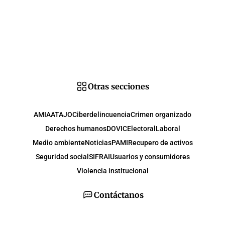
Otras secciones
AMIA
ATAJO
Ciberdelincuencia
Crimen organizado
Derechos humanos
DOVIC
Electoral
Laboral
Medio ambiente
Noticias
PAMI
Recupero de activos
Seguridad social
SIFRAI
Usuarios y consumidores
Violencia institucional
Contáctanos