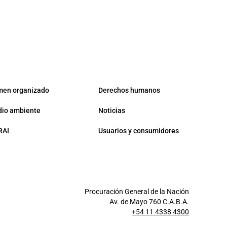
men organizado
Derechos humanos
io ambiente
Noticias
RAI
Usuarios y consumidores
Procuración General de la Nación
Av. de Mayo 760 C.A.B.A.
+54 11 4338 4300