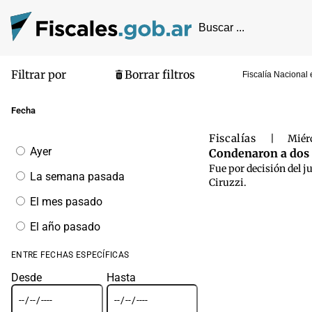
Filtrar por
Borrar filtros
Fiscalía Nacional 
Pantalla de
Fecha
Fiscalías
|
Miérc
Filtrar
Ayer
Condenaron a dos h
por
Fue por decisión del j
fecha
La semana pasada
Ciruzzi.
El mes pasado
El año pasado
ENTRE FECHAS ESPECÍFICAS
Desde
Hasta