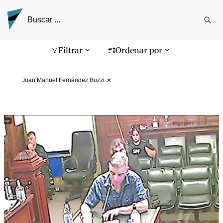
Reali
busq
Pantalla de búsqueda
Filtrar
Ordenar por
Juan Manuel Fernández Buzzi